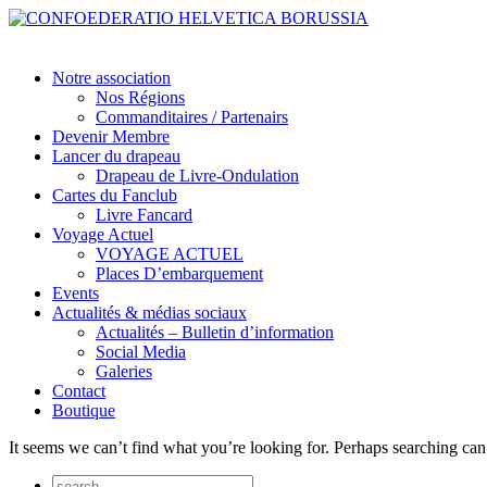
Notre association
Nos Régions
Commanditaires / Partenairs
Devenir Membre
Lancer du drapeau
Drapeau de Livre-Ondulation
Cartes du Fanclub
Livre Fancard
Voyage Actuel
VOYAGE ACTUEL
Places D’embarquement
Events
Actualités & médias sociaux
Actualités – Bulletin d’information
Social Media
Galeries
Contact
Boutique
It seems we can’t find what you’re looking for. Perhaps searching can