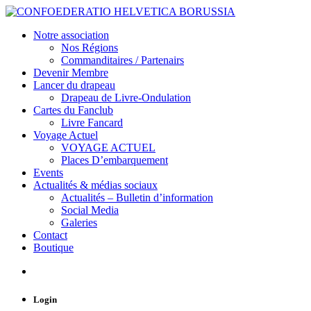
Notre association
Nos Régions
Commanditaires / Partenairs
Devenir Membre
Lancer du drapeau
Drapeau de Livre-Ondulation
Cartes du Fanclub
Livre Fancard
Voyage Actuel
VOYAGE ACTUEL
Places D’embarquement
Events
Actualités & médias sociaux
Actualités – Bulletin d’information
Social Media
Galeries
Contact
Boutique
Login